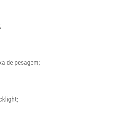
;
xa de pesagem;
klight;