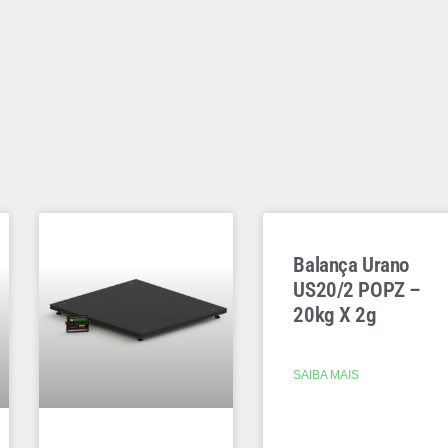
Balança Urano
US20/2 POPZ –
20kg X 2g
SAIBA MAIS