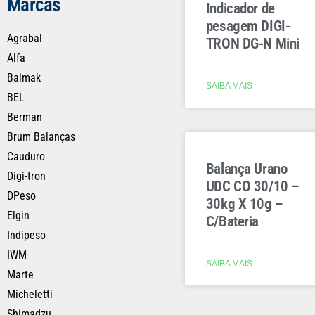
Marcas
Indicador de
pesagem DIGI-
Agrabal
TRON DG-N Mini
Alfa
Balmak
SAIBA MAIS
BEL
Berman
Brum Balanças
Cauduro
Balança Urano
Digi-tron
UDC CO 30/10 –
DPeso
30kg X 10g –
Elgin
C/Bateria
Indipeso
IWM
SAIBA MAIS
Marte
Micheletti
Shimadzu