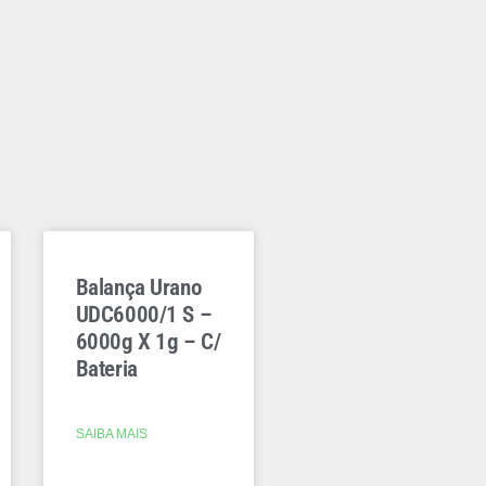
Balança Urano
UDC6000/1 S –
6000g X 1g – C/
Bateria
SAIBA MAIS