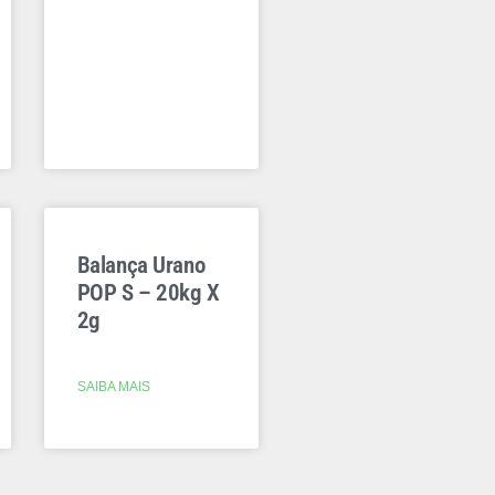
Balança Urano
POP S – 20kg X
2g
SAIBA MAIS