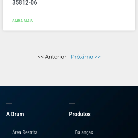
35812-06
SAIBA MAIS
<< Anterior
Próximo >>
A Brum
Produtos
Área Restrita
Balanças