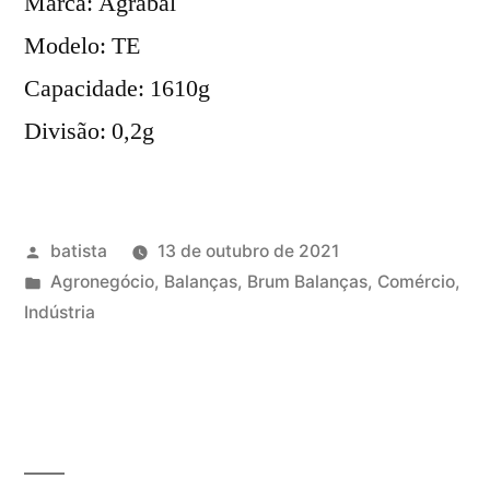
Marca: Agrabal
Modelo: TE
Capacidade: 1610g
Divisão: 0,2g
Publicado
batista
13 de outubro de 2021
por
Publicado
Agronegócio
,
Balanças
,
Brum Balanças
,
Comércio
,
em
Indústria