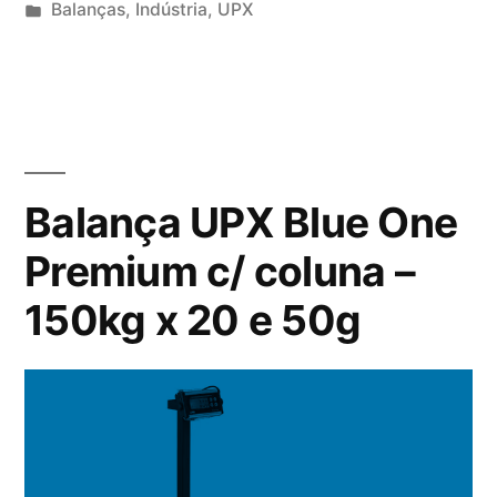
por
Publicado
Balanças
,
Indústria
,
UPX
em
Balança UPX Blue One
Premium c/ coluna –
150kg x 20 e 50g