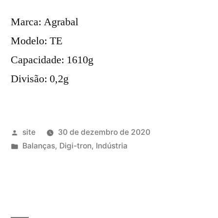
Marca: Agrabal
Modelo: TE
Capacidade: 1610g
Divisão: 0,2g
Publicado
site
30 de dezembro de 2020
por
Publicado
Balanças
,
Digi-tron
,
Indústria
em