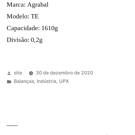
Marca: Agrabal
Modelo: TE
Capacidade: 1610g
Divisão: 0,2g
Publicado
site
30 de dezembro de 2020
por
Publicado
Balanças
,
Indústria
,
UPX
em