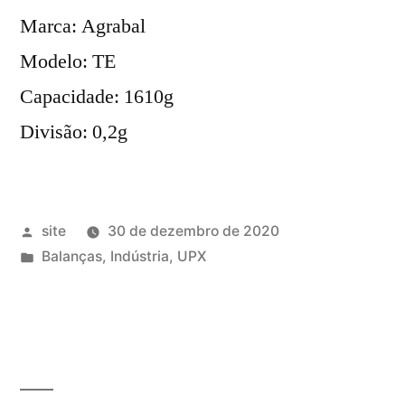
Marca: Agrabal
Modelo: TE
Capacidade: 1610g
Divisão: 0,2g
Publicado
site
30 de dezembro de 2020
por
Publicado
Balanças
,
Indústria
,
UPX
em