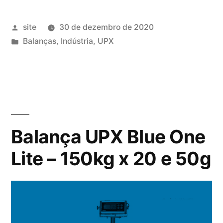
Publicado
site
30 de dezembro de 2020
por
Publicado
Balanças
,
Indústria
,
UPX
em
Balança UPX Blue One
Lite – 150kg x 20 e 50g