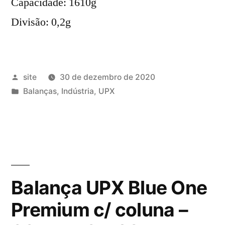
Capacidade: 1610g
Divisão: 0,2g
Publicado
site
30 de dezembro de 2020
por
Publicado
Balanças
,
Indústria
,
UPX
em
Balança UPX Blue One
Premium c/ coluna –