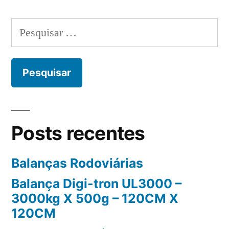
Paginação
de
Pesquisar
posts
por:
Posts recentes
Balanças Rodoviárias
Balança Digi-tron UL3000 –
3000kg X 500g – 120CM X
120CM