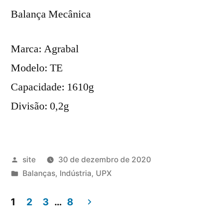
Balança Mecânica
Marca: Agrabal
Modelo: TE
Capacidade: 1610g
Divisão: 0,2g
Publicado
site
30 de dezembro de 2020
por
Publicado
Balanças
,
Indústria
,
UPX
em
1
2
3
…
8