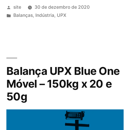
Publicado
site
30 de dezembro de 2020
por
Publicado
Balanças
,
Indústria
,
UPX
em
Balança UPX Blue One
Móvel – 150kg x 20 e
50g